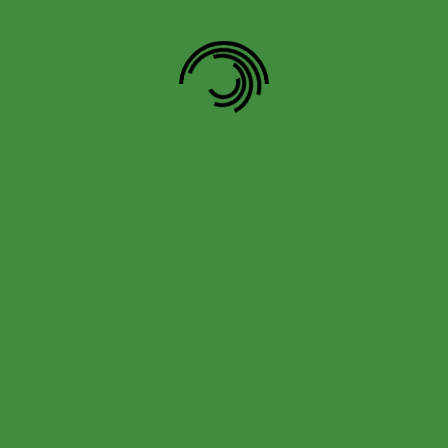
Mundo Secreto,
oderes Escondidos:
Despertar y Deseo
$
20.00
Añadir al carrito
gina, 2018-2026. Memorias de MediaNoche
Desplazar