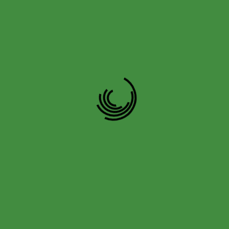
 colección. Adquiere tu copia de
Mundo Secreto,
rtar
firmada por la autora y recibe un
obsequio
ponible aquí, en Memorias de Medianoche!
 de Austin, Texas, cuya vida da un giro
literatura. Gracias a él, descubre que 
reta. Para desentrañar el misterio de 
dad a la que pertenece, solo para descub
 debe resolver.
entre proteger el legado familiar o salv