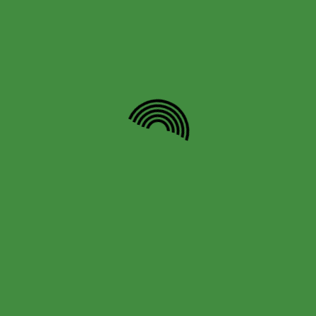
ser flexible y dejarse llevar por la creatividad.
P: ¿Tienes algún personaje favorito de tus
publicaciones? ¿Por qué?
C:
Amalia es mi personaje principal, y cada vez que
la veo en el libro siento un cariño especial por ella.
Crear un personaje al 100% es algo tan especial, ya
que es como dar vida a una parte de ti misma.
P: ¿Cuánto dura tu proceso de documentación?
C:
Me tomó un año y medio.
P: Si se puede hablar, ¿En qué proyectos estás
trabajando?
C:
Estoy trabajando en mi segundo libro, que forma