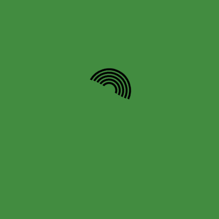
Correo electrónico
*
Web
Navegación
de
ANTERIOR
SGUIENTE
Entrada
Siguiente
anterior:
entrada: